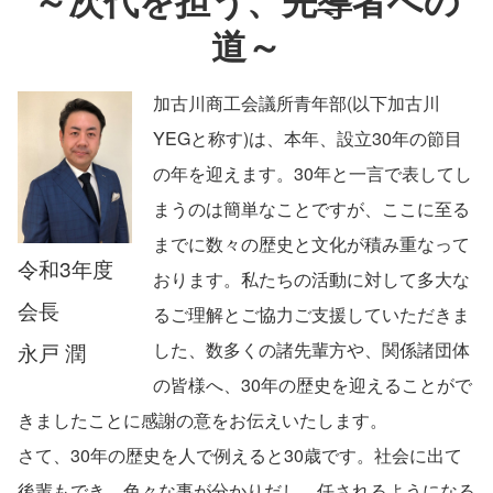
～次代を担う、先導者への
道～
加古川商工会議所青年部(以下加古川
YEGと称す)は、本年、設立30年の節目
の年を迎えます。30年と一言で表してし
まうのは簡単なことですが、ここに至る
までに数々の歴史と文化が積み重なって
令和3年度
おります。私たちの活動に対して多大な
会長
るご理解とご協力ご支援していただきま
永戸 潤
した、数多くの諸先輩方や、関係諸団体
の皆様へ、30年の歴史を迎えることがで
きましたことに感謝の意をお伝えいたします。
さて、30年の歴史を人で例えると30歳です。社会に出て
後輩もでき、色々な事が分かりだし、任されるようになる