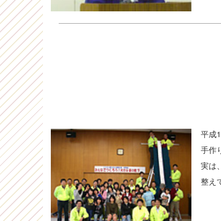
平成
手作
実は
整え