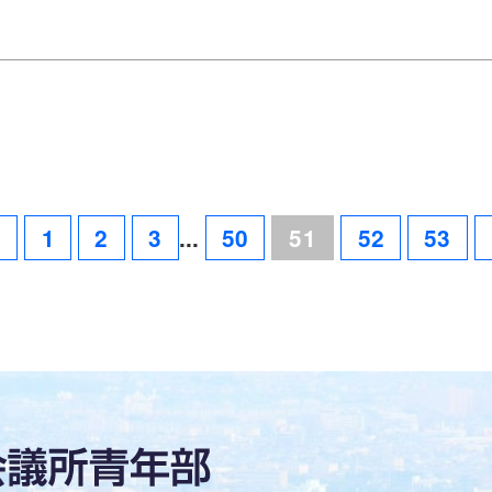
◀
1
2
3
...
50
51
52
53