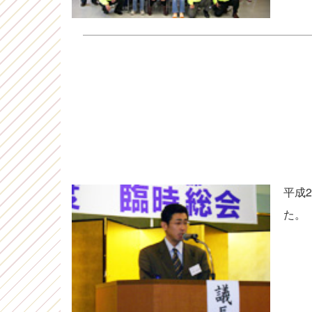
平成
た。