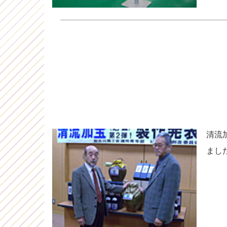
清流
まし